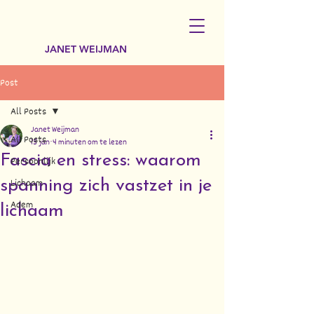
JANET WEIJMAN
Post
All Posts
Janet Weijman
All Posts
15 jan
4 minuten om te lezen
Fascia en stress: waarom
Persoonlijk
Lichaam
spanning zich vastzet in je
Adem
lichaam