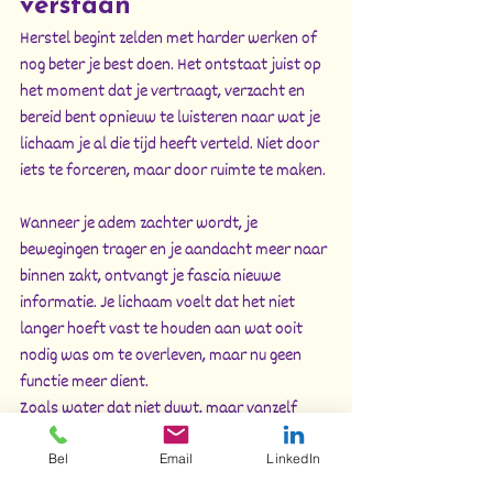
verstaan
Herstel begint zelden met harder werken of 
nog beter je best doen. Het ontstaat juist op 
het moment dat je vertraagt, verzacht en 
bereid bent opnieuw te luisteren naar wat je 
lichaam je al die tijd heeft verteld. Niet door 
iets te forceren, maar door ruimte te maken.
Wanneer je adem zachter wordt, je 
bewegingen trager en je aandacht meer naar 
binnen zakt, ontvangt je fascia nieuwe 
informatie. Je lichaam voelt dat het niet 
langer hoeft vast te houden aan wat ooit 
nodig was om te overleven, maar nu geen 
functie meer dient.
Zoals water dat niet duwt, maar vanzelf 
weer begint te stromen zodra de druk 
afneemt.
Bel
Email
LinkedIn