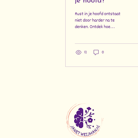
je hoofd?
Rust in je hoofd ontstaat
niet door harder na te
denken. Ontdek hoe
ademhaling,
lichaamsbewustzijn en
zachtheid meer ruimte en
ontspanning brengen.
12
0