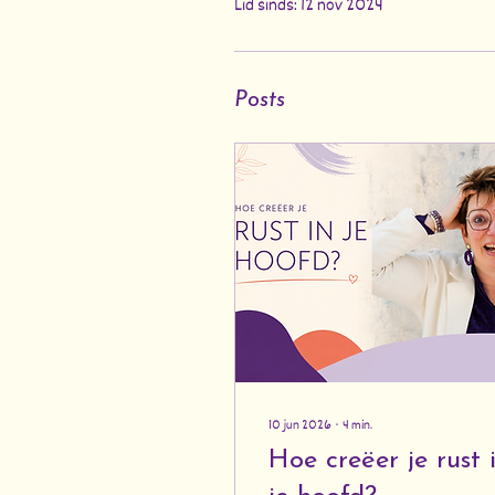
Lid sinds: 12 nov 2024
Posts
10 jun 2026
∙
4
min.
Hoe creëer je rust 