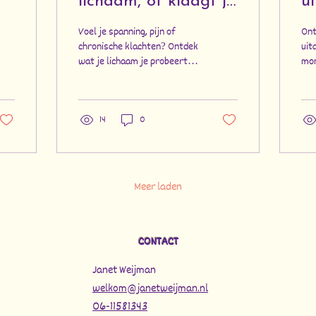
lichaam, of klaagt je
u
lichaam over jou?
n
Voel je spanning, pijn of
Ont
chronische klachten? Ontdek
uit
wat je lichaam je probeert te
mon
vertellen en hoe adem,
str
beweging en trillen weer
zen
stroming brengen.
14
0
Meer laden
CONTACT
Janet Weijman
welkom@janetweijman.nl
06-11581343