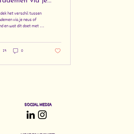
itademen via je
eus of je mond
dek het verschil tussen
ademen via je neus of
d en wat dit doet met je
essniveau, energie en
uwstelsel.
29
0
SOCIAL MEDIA