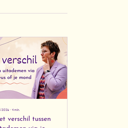
ei 2026
∙
4
min.
t verschil tussen