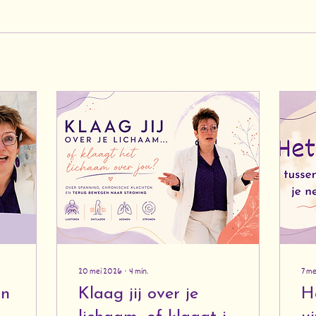
20 mei 2026
∙
4
min.
7 m
in
Klaag jij over je
He