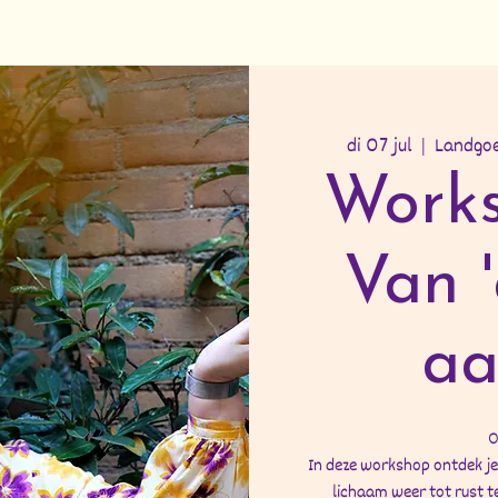
di 07 jul
  |  
Landgoe
Works
Van 
aa
O
In deze workshop ontdek je
lichaam weer tot rust t