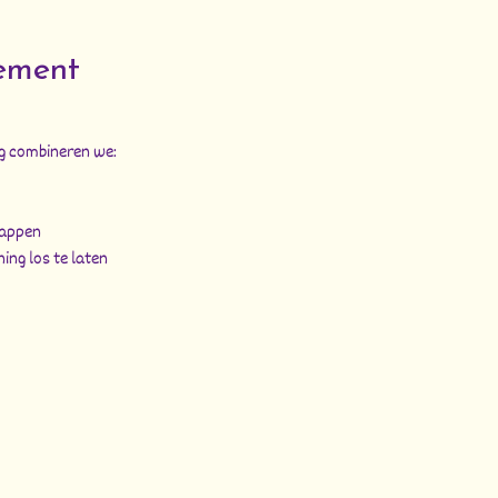
ement
g combineren we:
tappen
ing los te laten