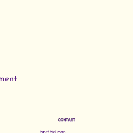
ement
CONTACT
Janet Weijman